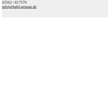
02562 / 817579
info[at]tafel-gronau.de