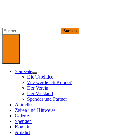
Suchen
nach:
Menü
Startseite
Untermenü
Die Tafelidee
anzeigen
Wie werde ich Kunde?
Der Verein
Der Vorstand
Spender und Partner
Aktuelles
Zeiten und Hinweise
Galerie
Spenden
Kontakt
Anfahrt