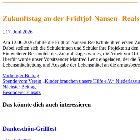
Zukunftstag an der Fridtjof-Nansen- Reals
17. Juni 2026
Am 12.06.2026 führte die Fridtjof-Nansen-Realschule ihren ersten Zu
Dabei stellten sich die Schülerinnen und Schüler ihre Projekte zu den
Ein weiterer Bestandteil des Zukunftstages war es, die Arbeit vor Ort
Hierfür wurde unser Vorsitzender Manfred Lenz eingeladen, der die Sc
Lebensmittelrettung und Ausgabe der Lebensmittel an die armutsbetr
Beitragsnavigation
Vorheriger
Vorheriger Beitrag
Beitrag:
Spende vom Verein „Kinder brauchen unsere Hilfe e.V.“ Niederlass
Nächster
Nächster Beitrag
Beitrag:
Besonderer Einsatz
Das könnte dich auch interessieren
Dankeschön-Grillfest