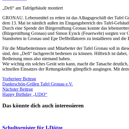
„Defi“ am Tafelgebäude montiert
GRONAU. Lebensmittel zu retten ist das Alltagsgeschäft der Tafel Gr
dem 13. Mai ist nämlich außen im Eingangsbereich des Tafel-Gebäudes
Durch eine Spende der Bürgerstiftung Gronau konnte das lebensretten
(Bürgerstiftung Gronau) und Simon Eynck (Feuerwehr) sorgten vor Or
Standorten in Gronau und Epe Defibrillatoren zu installieren und di
Für die Mitarbeiterinnen und Mitarbeiter der Tafel Gronau soll in di
sind, den „Defi“ fachgerecht bedienen zu können. Hilfreich ist dabei,
Bedienung muss also niemand haben.
Wie wichtig ein solches Gerät sein kann, macht die Tatsache deutlich,
schnellen Einsatzes der Rettungskräfte glimpflich ausgingen. Mit dem 
Beitragsnavigation
Vorheriger
Vorheriger Beitrag
Beitrag:
Dankeschön-Grillen Tafel Gronau e.V.
Nächster
Nächster Beitrag
Beitrag:
Happy Birthday „UDO“
Das könnte dich auch interessieren
Schultornister für I-Dötze