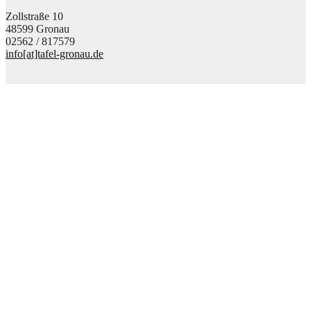
Zollstraße 10
48599 Gronau
02562 / 817579
info[at]tafel-gronau.de