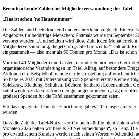
Beeindruckende Zahlen bei Mitgliederversammlung der Tafel
„Das ist schon ´ne Hausnummer“
Die Zahlen sind beeindruckend und erschreckend zugleich. Einerseits 
Angebotes für bedürftige Menschen: Erstmals wurde im September 20
versorgt wurden. „Und seitdem wird diese Zahl jeden Monat erreich
Mitgliederversammlung, die jetzt im „Café Grenzenlos“ stattfand. Ru
eingesammelt — also mehr als 60 Tonnen pro Monat. „Das ist schon 
Vor rund 40 Mitgliedern und Gästen, darunter Schirmherrin Gertrud St
organisatorische Veränderungen im Tafel-Alltag, auf besondere Ereig
Aktionen ein. Beispielhaft nannte er die Umstellung auf wöchentlich
So habe es 2025 mit Unterstützung von Spendern erstmals eine erfo
Spielzeug, Kleidung, Schuhen, Büchern, haltbaren Lebensmitteln, Ge
zuteil werden zu lassen. Auch den gut angenommenen „Tag der offene
größere) Spenden für die Tafel zusammen gekommen seien.
Für das engagierte Team der Einrichtung gab es 2025 insgesamt vier 
wurden.
Dass die Zahl der Tafel-Nutzer vor Ort auch künftig nicht sinken wi
Monaten 2026 hatten wir bereits 70 Neuanmeldungen“, so Lenz. Die Ve
pro erwachsenem Kunden werden nach seinen Worten wöchentlich aus