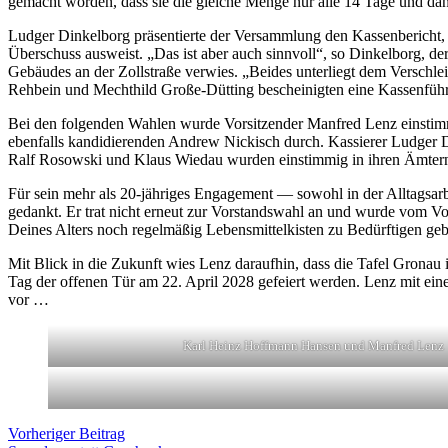
gemacht worden, dass sie die gleiche Menge nur alle 14 Tage und dann
Ludger Dinkelborg präsentierte der Versammlung den Kassenbericht,
Überschuss ausweist. „Das ist aber auch sinnvoll“, so Dinkelborg, d
Gebäudes an der Zollstraße verwies. „Beides unterliegt dem Verschle
Rehbein und Mechthild Große-Dütting bescheinigten eine Kassenfüh
Bei den folgenden Wahlen wurde Vorsitzender Manfred Lenz einstimmig
ebenfalls kandidierenden Andrew Nickisch durch. Kassierer Ludger D
Ralf Rosowski und Klaus Wiedau wurden einstimmig in ihren Ämtern 
Für sein mehr als 20-jähriges Engagement — sowohl in der Alltags
gedankt. Er trat nicht erneut zur Vorstandswahl an und wurde vom Vor
Deines Alters noch regelmäßig Lebensmittelkisten zu Bedürftigen geb
Mit Blick in die Zukunft wies Lenz daraufhin, dass die Tafel Gronau 
Tag der offenen Tür am 22. April 2028 gefeiert werden. Lenz mit ei
vor …
Karl Heinz Hoffmann Hansen und Manfred Lenz
Beitragsnavigation
Vorheriger
Vorheriger Beitrag