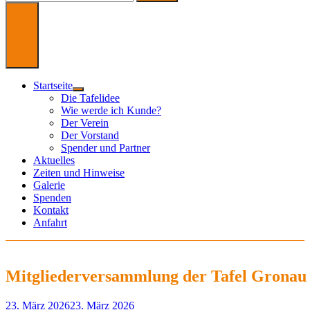
nach:
Menü
Startseite
Untermenü
Die Tafelidee
anzeigen
Wie werde ich Kunde?
Der Verein
Der Vorstand
Spender und Partner
Aktuelles
Zeiten und Hinweise
Galerie
Spenden
Kontakt
Anfahrt
Mitgliederversammlung der Tafel Gronau 
23. März 2026
23. März 2026